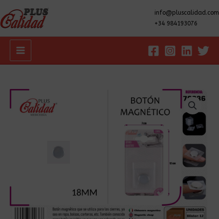
info@pluscalidad.com
+34 984193076
Main
Menu