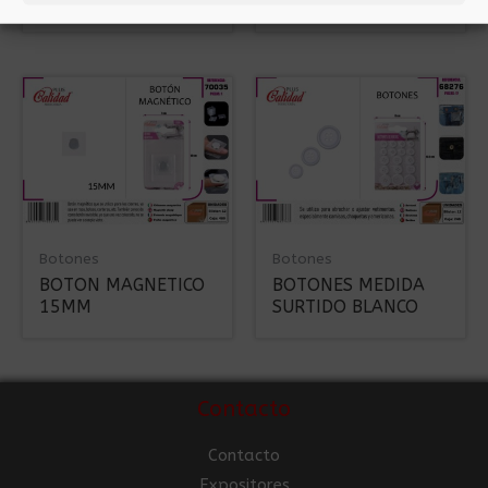
PLASTICO 10PCS
PLASTICO 15PCS
Botones
Botones
BOTON MAGNETICO
BOTONES MEDIDA
15MM
SURTIDO BLANCO
Contacto
Contacto
Expositores