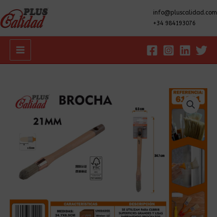
info@pluscalidad.com
+34 984193076
Main
Menu