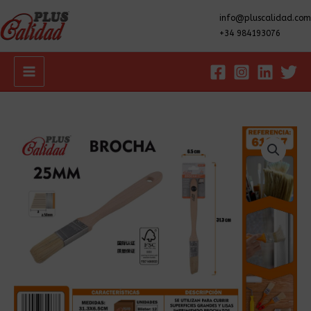
info@pluscalidad.com
+34 984193076
Main
Menu