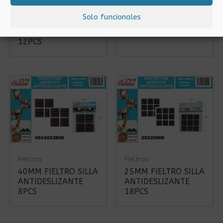
24X40 FIELTRO
40MM FIELTRO SILLA
Solo funcionales
SILLA
ANTIDESLIZANTE
ANTIDESLIZANTE
8PCS
12PCS
Fieltros
Fieltros
40MM FIELTRO SILLA
25MM FIELTRO SILLA
ANTIDESLIZANTE
ANTIDESLIZANTE
8PCS
18PCS