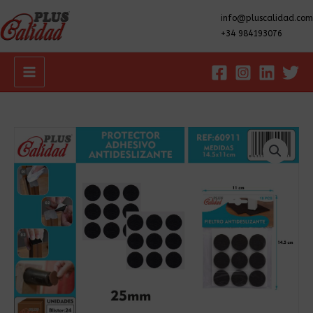
info@pluscalidad.com
+34 984193076
Main
Menu