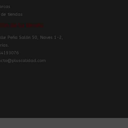
arcas
 de tiendas
ión de la tienda
Calle Peña Salón 50, Naves 1-2,
rias.
984193076
tacto@pluscalidad.com