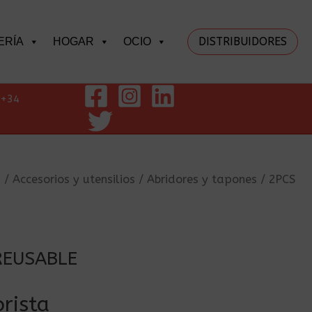
DISTRIBUIDORES
ERÍA
HOGAR
OCIO
+34
a
/
Accesorios y utensilios
/
Abridores y tapones
/ 2PCS
REUSABLE
rista