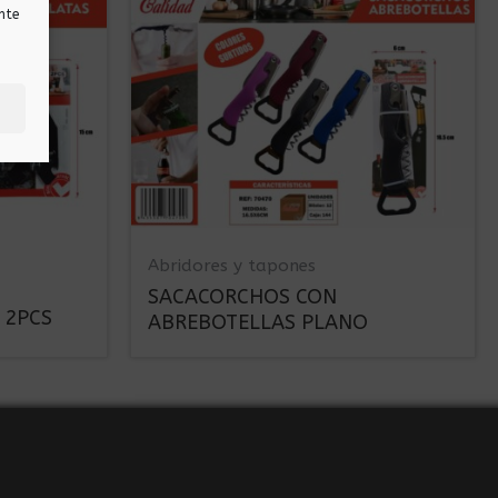
nte
Abridores y tapones
SACACORCHOS CON
 2PCS
ABREBOTELLAS PLANO