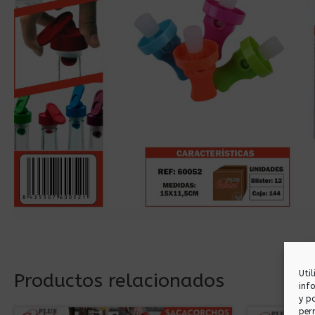
Uti
Productos relacionados
inf
y p
per