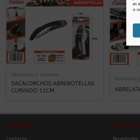
en 
a ci
Abridores y tapones
Abridores 
SACACORCHOS ABREBOTELLAS
ABRELAT
CURVADO 11CM
Contacto
Nuestra 
Contacto
Novedades