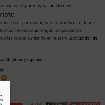
n reusable al por mayor,
contáctanos
.
rista
roductos al por menor, podemos indicarte donde
nda más cercana que tengan los productos
uedes buscar tu tienda en nuestro
localizador de
ía:
Abridores y tapones
de:
ión
nos
os