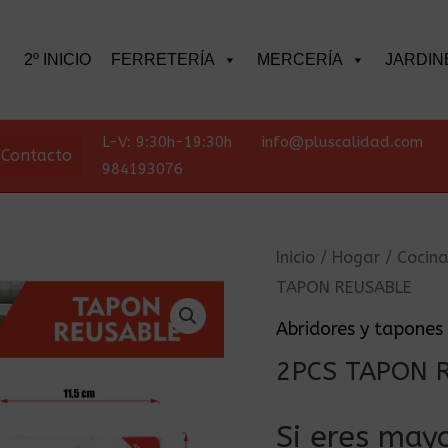
scar
2º INICIO
FERRETERÍA
MERCERÍA
JARDIN
L-V: 9:30h-19:30h
info@pluscalidad.com
Contacto
984193076
Inicio
/
Hogar
/
Cocin
TAPON REUSABLE
Abridores y tapones
2PCS TAPON 
Si eres mayo