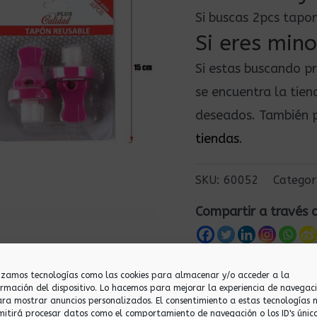
Si buscas 2pcs tapo
Si eres mino
Si estas buscando p
se encuentra la tie
deseados. También p
tiendas
.
SKU:
60052
Categor
Compartir a través 
lizamos tecnologías como las cookies para almacenar y/o acceder a la
ormación del dispositivo. Lo hacemos para mejorar la experiencia de navegac
ara mostrar anuncios personalizados. El consentimiento a estas tecnologías 
mitirá procesar datos como el comportamiento de navegación o los ID's únic