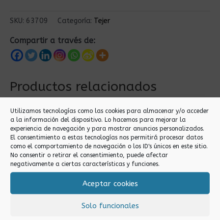
SKU:
63709
Categoría:
Tejer
Compartir a través de:
Productos relacionados
Utilizamos tecnologías como las cookies para almacenar y/o acceder
a la información del dispositivo. Lo hacemos para mejorar la
experiencia de navegación y para mostrar anuncios personalizados.
El consentimiento a estas tecnologías nos permitirá procesar datos
como el comportamiento de navegación o los ID's únicos en este sitio.
No consentir o retirar el consentimiento, puede afectar
negativamente a ciertas características y funciones.
Aceptar cookies
Tejer
Tejer
AGUJAS PLASTICO
10MM AGUJA
Solo funcionales
3PCS
CIRCULAR