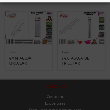
Tejer
Tejer
4MM AGUJA
14.0 AGUJA DE
CIRCULAR
TRICOTAR
Contacto
Contacto
Expositores
Formulario para presupuesto