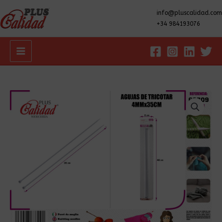
info@pluscalidad.com
+34 984193076
Main
Menu