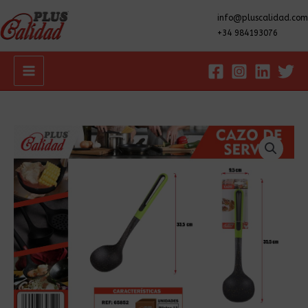
info@pluscalidad.com
+34 984193076
Main
Menu