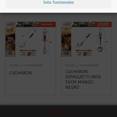
Solo funcionales
ESPAGUETTI
Cazos y cucharones
Cazos y cucharones
CUCHARON
CUCHARON
ESPAGUETTI INOX
30CM MANGO
NEGRO
Contacto