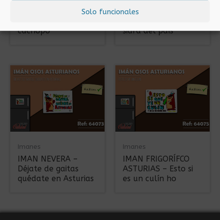
IMAN ASTURIAS –
IMAN ASTURIAS –
Solo funcionales
Fabes, sidra,
Fabada asturiana y
cachopo
sidra del país
Imanes
Imanes
IMAN NEVERA –
IMAN FRIGORÍFCO
Déjate de gaitas
ASTURIAS – Esto si
quédate en Asturias
es un culín ho