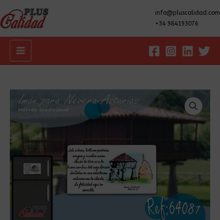
info@pluscalidad.com
+34 984193076
Main
Menu