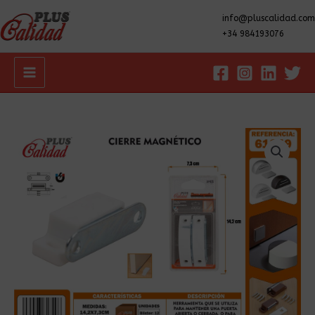
info@pluscalidad.com
+34 984193076
Main
Menu