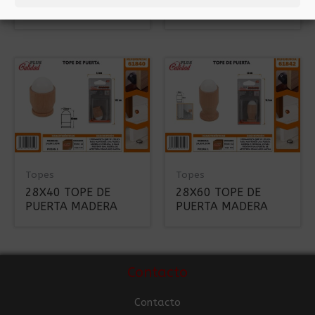
MAGNETICO
MAGNETICO
Topes
Topes
28X40 TOPE DE
28X60 TOPE DE
PUERTA MADERA
PUERTA MADERA
Contacto
Contacto