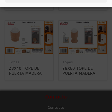
MAGNETICO
MAGNETICO
Topes
Topes
28X40 TOPE DE
28X60 TOPE DE
PUERTA MADERA
PUERTA MADERA
Contacto
Contacto