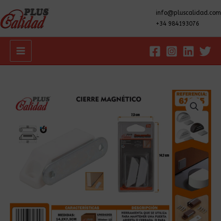
info@pluscalidad.com
+34 984193076
Main
Menu