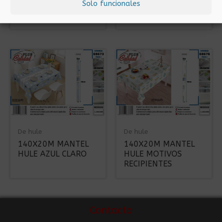
Solo funcionales
140X20M MANTEL
140X20M MANTEL
HULE GRIS Y BLANCO
HULE QUEEN
De hule
De hule
140X20M MANTEL
140X20M MANTEL
HULE AZUL CLARO
HULE MOTIVOS
RECIPIENTES
Contacto