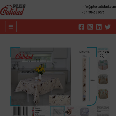
info@pluscalidad.com
+34 984193076
Main
Menu