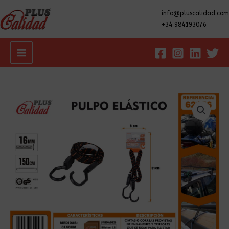
info@pluscalidad.com
+34 984193076
Main
Menu