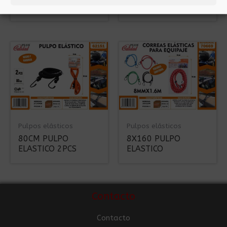
ELASTICO
ELASTICO
Pulpos elásticos
Pulpos elásticos
80CM PULPO
8X160 PULPO
ELASTICO 2PCS
ELASTICO
Contacto
Contacto