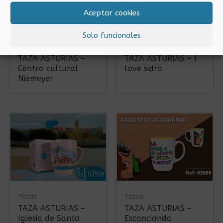
Aceptar cookies
Solo funcionales
Tazas
Tazas
TAZA ASTURIAS –
TAZA ASTURIAS – I
Centro cultural
love sidra
Niemeyer
Tazas
Tazas
TAZA ASTURIAS –
TAZA ASTURIAS –
Iglesia de Santa
Escanciando