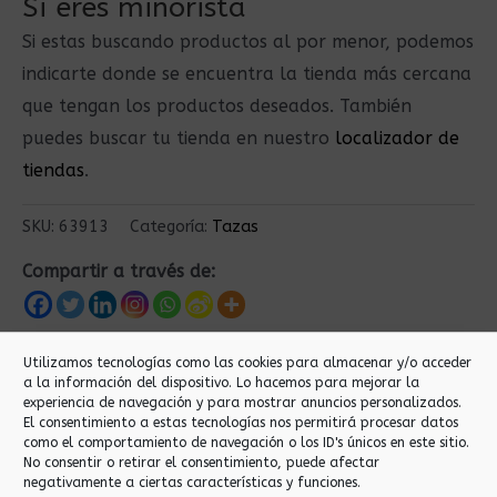
Si eres minorista
Si estas buscando productos al por menor, podemos
indicarte donde se encuentra la tienda más cercana
que tengan los productos deseados. También
puedes buscar tu tienda en nuestro
localizador de
tiendas
.
SKU:
63913
Categoría:
Tazas
Compartir a través de:
Utilizamos tecnologías como las cookies para almacenar y/o acceder
Productos relacionados
a la información del dispositivo. Lo hacemos para mejorar la
experiencia de navegación y para mostrar anuncios personalizados.
El consentimiento a estas tecnologías nos permitirá procesar datos
como el comportamiento de navegación o los ID's únicos en este sitio.
No consentir o retirar el consentimiento, puede afectar
negativamente a ciertas características y funciones.