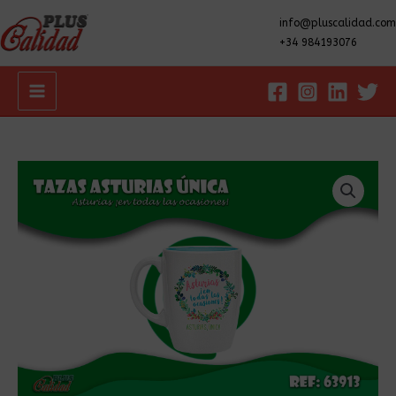
info@pluscalidad.com
+34 984193076
Main
Menu